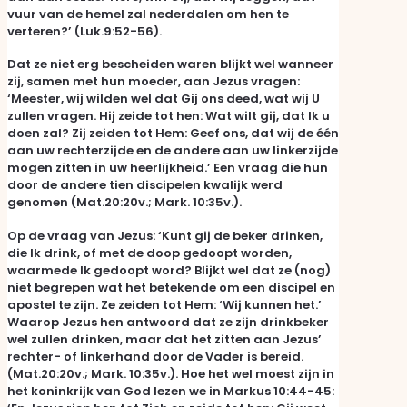
vuur van de hemel zal nederdalen om hen te
verteren?’ (Luk.9:52-56).
Dat ze niet erg bescheiden waren blijkt wel wanneer
zij, samen met hun moeder, aan Jezus vragen:
‘Meester, wij wilden wel dat Gij ons deed, wat wij U
zullen vragen. Hij zeide tot hen: Wat wilt gij, dat Ik u
doen zal? Zij zeiden tot Hem: Geef ons, dat wij de één
aan uw rechterzijde en de andere aan uw linkerzijde
mogen zitten in uw heerlijkheid.’ Een vraag die hun
door de andere tien discipelen kwalijk werd
genomen (Mat.20:20v.; Mark. 10:35v.).
Op de vraag van Jezus: ‘Kunt gij de beker drinken,
die Ik drink, of met de doop gedoopt worden,
waarmede Ik gedoopt word? Blijkt wel dat ze (nog)
niet begrepen wat het betekende om een discipel en
apostel te zijn. Ze zeiden tot Hem: ‘Wij kunnen het.’
Waarop Jezus hen antwoord dat ze zijn drinkbeker
wel zullen drinken, maar dat het zitten aan Jezus’
rechter- of linkerhand door de Vader is bereid.
(Mat.20:20v.; Mark. 10:35v.). Hoe het wel moest zijn in
het koninkrijk van God lezen we in Markus 10:44-45: