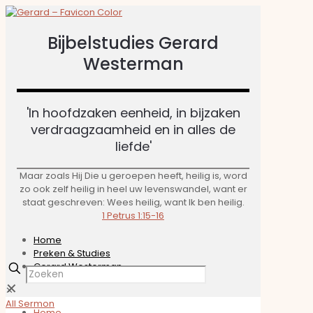
Bijbelstudies Gerard
Westerman
'In hoofdzaken eenheid, in bijzaken
verdraagzaamheid en in alles de
liefde'​
Maar zoals Hij Die u geroepen heeft, heilig is, word
zo ook zelf heilig in heel uw levenswandel, want er
staat geschreven: Wees heilig, want Ik ben heilig.
1 Petrus 1:15-16
Home
Preken & Studies
Gerard Westerman
✕
✕
All Sermon
Home