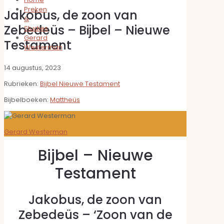
Preken
Jakobus, de zoon van
&
Zebedeüs – Bijbel – Nieuwe
Studies
Gerard
Testament
Westerman
14 augustus, 2023
Rubrieken:
Bijbel Nieuwe Testament
Bijbelboeken:
Mattheüs
Gerard Westerman
Bijbel – Nieuwe
Testament
Jakobus, de zoon van
Zebedeüs – ‘Zoon van de