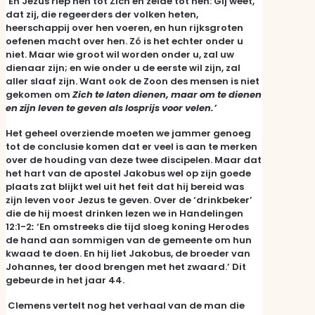
‘En Jezus riep hen tot Zich en zeide tot hen: Gij weet,
dat zij, die regeerders der volken heten,
heerschappij over hen voeren, en hun rijksgroten
oefenen macht over hen. Zó is het echter onder u
niet. Maar wie groot wil worden onder u, zal uw
dienaar zijn; en wie onder u de eerste wil zijn, zal
aller slaaf zijn. Want ook de Zoon des mensen is niet
gekomen om
Zich te laten dienen, maar om te dienen
en zijn leven te geven als losprijs voor velen.
’
Het geheel overziende moeten we jammer genoeg
tot de conclusie komen dat er veel is aan te merken
over de houding van deze twee discipelen. Maar dat
het hart van de apostel Jakobus wel op zijn goede
plaats zat blijkt wel uit het feit dat hij bereid was
zijn leven voor Jezus te geven. Over de ‘drinkbeker’
die de hij moest drinken lezen we in Handelingen
12:1-2
:
‘En omstreeks die tijd sloeg koning Herodes
de hand aan sommigen van de gemeente om hun
kwaad te doen. En hij liet Jakobus, de broeder van
Johannes, ter dood brengen met het zwaard.’ Dit
gebeurde in het jaar 44.
Clemens vertelt nog het verhaal van de man die