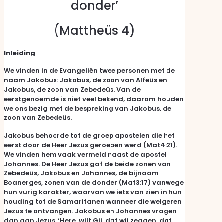
donder’
(Mattheüs 4)
Inleiding
We vinden in de Evangeliën twee personen met de
naam Jakobus: Jakobus, de zoon van Alfeüs en
Jakobus, de zoon van Zebedeüs. Van de
eerstgenoemde is niet veel bekend, daarom houden
we ons bezig met de bespreking van Jakobus, de
zoon van Zebedeüs.
Jakobus behoorde tot de groep apostelen die het
eerst door de Heer Jezus geroepen werd (Mat4:21).
We vinden hem vaak vermeld naast de apostel
Johannes. De Heer Jezus gaf de beide zonen van
Zebedeüs, Jakobus en Johannes, de bijnaam
Boanerges, zonen van de donder (Mat3:17) vanwege
hun vurig karakter, waarvan we iets van zien in hun
houding tot de Samaritanen wanneer die weigeren
Jezus te ontvangen. Jakobus en Johannes vragen
dan aan Jezus: ‘Here, wilt Gij, dat wij zeggen, dat