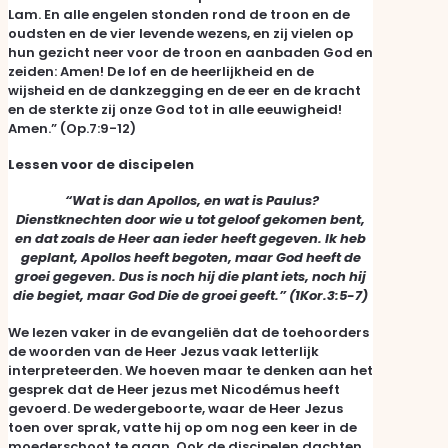
Lam. En alle engelen stonden rond de troon en de
oudsten en de vier levende wezens, en zij vielen op
hun gezicht neer voor de troon en aanbaden God en
zeiden: Amen! De lof en de heerlijkheid en de
wijsheid en de dankzegging en de eer en de kracht
en de sterkte zij onze God tot in alle eeuwigheid!
Amen.” (Op.7:9-12)
Lessen voor de discipelen
“Wat is dan Apollos, en wat is Paulus?
Dienstknechten door wie u tot geloof gekomen bent,
en dat zoals de Heer aan ieder heeft gegeven. Ik heb
geplant, Apollos heeft begoten, maar God heeft de
groei gegeven. Dus is noch hij die plant iets, noch hij
die begiet, maar God Die de groei geeft.” (1Kor.3:5-7)
We lezen vaker in de evangeliën dat de toehoorders
de woorden van de Heer Jezus vaak letterlijk
interpreteerden. We hoeven maar te denken aan het
gesprek dat de Heer jezus met Nicodémus heeft
gevoerd. De wedergeboorte, waar de Heer Jezus
toen over sprak, vatte hij op om nog een keer in de
moederschoot te gaan. Ook de discipelen dachten