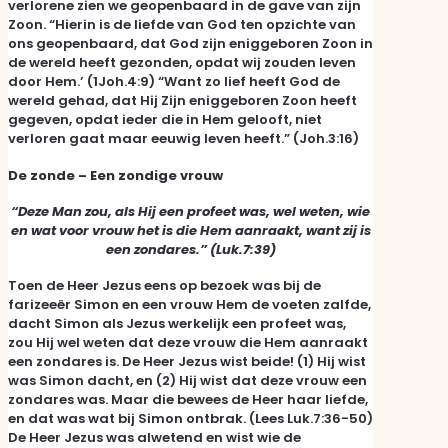
verlorene zien we geopenbaard in de gave van zijn
Zoon. “Hierin is de liefde van God ten opzichte van
ons geopenbaard, dat God zijn eniggeboren Zoon in
de wereld heeft gezonden, opdat wij zouden leven
door Hem.’ (1Joh.4:9) “Want zo lief heeft God de
wereld gehad, dat Hij Zijn eniggeboren Zoon heeft
gegeven, opdat ieder die in Hem gelooft, niet
verloren gaat maar eeuwig leven heeft.” (Joh.3:16)
De zonde – Een zondige vrouw
“Deze Man zou, als Hij een profeet was, wel weten, wie
en wat voor vrouw het is die Hem aanraakt, want zij is
een zondares.” (Luk.7:39)
Toen de Heer Jezus eens op bezoek was bij de
farizeeër Simon en een vrouw Hem de voeten zalfde,
dacht Simon als Jezus werkelijk een profeet was,
zou Hij wel weten dat deze vrouw die Hem aanraakt
een zondares is. De Heer Jezus wist beide! (1) Hij wist
was Simon dacht, en (2) Hij wist dat deze vrouw een
zondares was. Maar die bewees de Heer haar liefde,
en dat was wat bij Simon ontbrak. (Lees Luk.7:36-50)
De Heer Jezus was alwetend en wist wie de