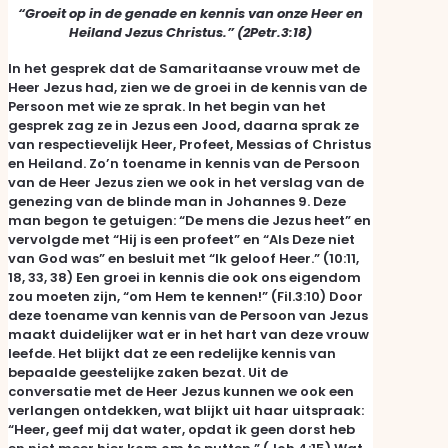
“Groeit op in de genade en kennis van onze Heer en
Heiland Jezus Christus.” (2Petr.3:18)
In het gesprek dat de Samaritaanse vrouw met de
Heer Jezus had, zien we de groei in de kennis van de
Persoon met wie ze sprak. In het begin van het
gesprek zag ze in Jezus een Jood, daarna sprak ze
van respectievelijk Heer, Profeet, Messias of Christus
en Heiland. Zo’n toename in kennis van de Persoon
van de Heer Jezus zien we ook in het verslag van de
genezing van de blinde man in Johannes 9. Deze
man begon te getuigen: “De mens die Jezus heet” en
vervolgde met “Hij is een profeet” en “Als Deze niet
van God was” en besluit met “Ik geloof Heer.” (10:11,
18, 33, 38) Een groei in kennis die ook ons eigendom
zou moeten zijn, “om Hem te kennen!” (Fil.3:10) Door
deze toename van kennis van de Persoon van Jezus
maakt duidelijker wat er in het hart van deze vrouw
leefde. Het blijkt dat ze een redelijke kennis van
bepaalde geestelijke zaken bezat. Uit de
conversatie met de Heer Jezus kunnen we ook een
verlangen ontdekken, wat blijkt uit haar uitspraak:
“Heer, geef mij dat water, opdat ik geen dorst heb