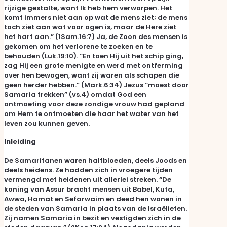
rijzige gestalte, want Ik heb hem verworpen. Het
komt immers niet aan op wat de mens ziet; de mens
toch ziet aan wat voor ogen is, maar de Here ziet
het hart aan.” (1Sam.16:7) Ja, de Zoon des mensen is
gekomen om het verlorene te zoeken en te
behouden (Luk.19:10). “En toen Hij uit het schip ging,
zag Hij een grote menigte en werd met ontferming
over hen bewogen, want zij waren als schapen die
geen herder hebben.” (Mark.6:34) Jezus “moest door
Samaria trekken” (vs.4) omdat God een
ontmoeting voor deze zondige vrouw had gepland
om Hem te ontmoeten die haar het water van het
leven zou kunnen geven.
Inleiding
De Samaritanen waren halfbloeden, deels Joods en
deels heidens. Ze hadden zich in vroegere tijden
vermengd met heidenen uit allerlei streken. “De
koning van Assur bracht mensen uit Babel, Kuta,
Awwa, Hamat en Sefarwaim en deed hen wonen in
de steden van Samaria in plaats van de Israëlieten.
Zij namen Samaria in bezit en vestigden zich in de