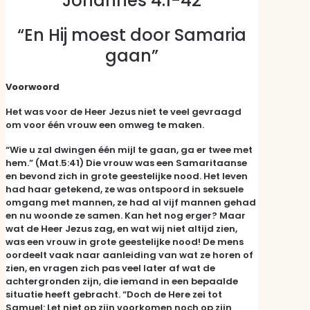
Johannes 4:1-42
“En Hij moest door Samaria
gaan”
Voorwoord
Het was voor de Heer Jezus niet te veel gevraagd
om voor één vrouw een omweg te maken.
“Wie u zal dwingen één mijl te gaan, ga er twee met
hem.” (Mat.5:41) Die vrouw was een Samaritaanse
en bevond zich in grote geestelijke nood. Het leven
had haar getekend, ze was ontspoord in seksuele
omgang met mannen, ze had al vijf mannen gehad
en nu woonde ze samen. Kan het nog erger? Maar
wat de Heer Jezus zag, en wat wij niet altijd zien,
was een vrouw in grote geestelijke nood! De mens
oordeelt vaak naar aanleiding van wat ze horen of
zien, en vragen zich pas veel later af wat de
achtergronden zijn, die iemand in een bepaalde
situatie heeft gebracht. “Doch de Here zei tot
Samuel: Let niet op zijn voorkomen noch op zijn