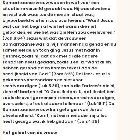
Samaritaanse vrouw was en in wat voor een
situatie ze verzeild geraakt was. Hij was alwetend
en wist ook waartoe de mens in staat was,
bijvoorbeeld wie hem zou overleveren: “Want Jezus
wist van het begin af wie het waren die niet
geloofden, en wie het was die Hem zou overleveren.”
(Joh.6:64) Jezus wist dat de vrouw een
Samaritaanse was, al vijf mannen had gehad en nu
samenleefde. En toch ging Jezus met haar in
gesprek, zoals hij dat ook met al die andere
zondaren heeft gedaan, zoals u en ik! “Want allen
hebben gezondigd en komen tekort aan de
heerlijkheid van God.” (Rom.3:23) De Heer Jezus is
gekomen voor zondaren en niet voor
rechtvaardigen (Luk.5:39), zoals die Farizeeër die bij
zichzelf bad en zei: “O God, ik dank U, dat ik niet ben
zoals de overige mensen: rovers, onrechtvaardigen,
overspelers, of ook als deze tollenaar.” (Luk.18:11) De
Samaritaanse vrouw kon getuigen van Jezus’
alwetendheid: “Komt, ziet een mens die mij alles
heeft gezegd wat ik heb gedaan.” (Joh.4:25)
Het geloof van de vrouw