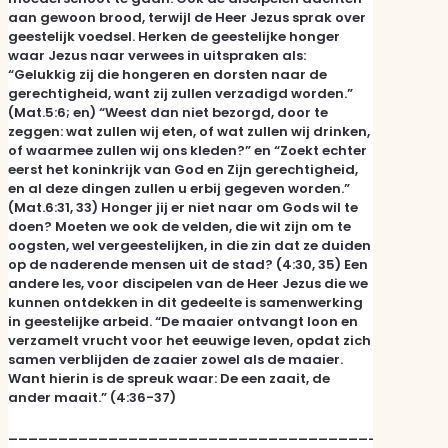
aan gewoon brood, terwijl de Heer Jezus sprak over
geestelijk voedsel. Herken de geestelijke honger
waar Jezus naar verwees in uitspraken als:
“Gelukkig zij die hongeren en dorsten naar de
gerechtigheid, want zij zullen verzadigd worden.”
(Mat.5:6; en) “Weest dan niet bezorgd, door te
zeggen: wat zullen wij eten, of wat zullen wij drinken,
of waarmee zullen wij ons kleden?” en “Zoekt echter
eerst het koninkrijk van God en Zijn gerechtigheid,
en al deze dingen zullen u erbij gegeven worden.”
(Mat.6:31, 33) Honger jij er niet naar om Gods wil te
doen? Moeten we ook de velden, die wit zijn om te
oogsten, wel vergeestelijken, in die zin dat ze duiden
op de naderende mensen uit de stad? (4:30, 35) Een
andere les, voor discipelen van de Heer Jezus die we
kunnen ontdekken in dit gedeelte is samenwerking
in geestelijke arbeid. “De maaier ontvangt loon en
verzamelt vrucht voor het eeuwige leven, opdat zich
samen verblijden de zaaier zowel als de maaier.
Want hierin is de spreuk waar: De een zaait, de
ander maait.” (4:36-37)
____________________________________________