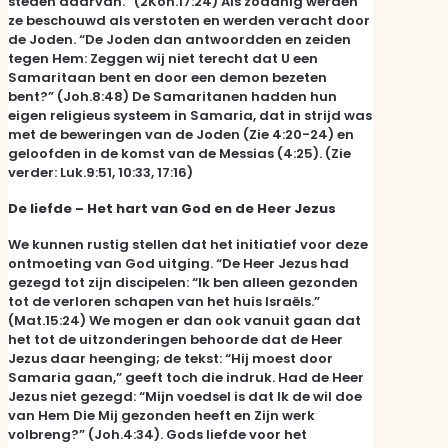
steden daarvan.” (2Kon.17:24) Als zodanig werden
ze beschouwd als verstoten en werden veracht door
de Joden. “De Joden dan antwoordden en zeiden
tegen Hem: Zeggen wij niet terecht dat U een
Samaritaan bent en door een demon bezeten
bent?” (Joh.8:48) De Samaritanen hadden hun
eigen religieus systeem in Samaria, dat in strijd was
met de beweringen van de Joden (Zie 4:20-24) en
geloofden in de komst van de Messias (4:25). (Zie
verder: Luk.9:51, 10:33, 17:16)
De liefde – Het hart van God en de Heer Jezus
We kunnen rustig stellen dat het initiatief voor deze
ontmoeting van God uitging. “De Heer Jezus had
gezegd tot zijn discipelen: “Ik ben alleen gezonden
tot de verloren schapen van het huis Israëls.”
(Mat.15:24) We mogen er dan ook vanuit gaan dat
het tot de uitzonderingen behoorde dat de Heer
Jezus daar heenging; de tekst: “Hij moest door
Samaria gaan,” geeft toch die indruk. Had de Heer
Jezus niet gezegd: “Mijn voedsel is dat Ik de wil doe
van Hem Die Mij gezonden heeft en Zijn werk
volbreng?” (Joh.4:34). Gods liefde voor het