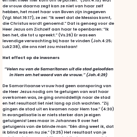
en niet meer hier kom om te putten.” (Joh.4:15) Wat
de vrouw daarna zegt kan ze niet van haar zelf
hebben, het moet haar van Boven zijn ingegeven
(Vgl. Mat.16:17), ze zei: “Ik weet dat de Messias komt,
die Christus wordt genoemd.” Dat is genoeg voor de
Heer Jezus om Zichzelf aan haar te openbaren: “Ik
ben het, die tot u spreekt.” (Vs.26) Er was een
levendige verwachting bij haar te vinden (Joh.4:25;
Luk2:38), die ons niet zou misstaan!
Het effect op de inwoners
“Velen nu van de Samaritanen uit die stad geloofden
in Hem om het woord van de vrouw.” (Joh.4:29)
De Samaritaanse vrouw had geen aansporing van
de Heer Jezus nodig om te getuigen van wat haar
overkomen was, ze ging onmiddellijk naar de stad
en het resultaat liet niet lang op zich wachten. “Zij
gingen de stad uit en kwamen naar Hem toe.” (4:30)
In evangelisatie is er niets sterker dan je eigen
getuigenis! Lees maar in Johannes 9 over het
getuigenis van de blinde man: “Eén ding weet ik, dat
ik blind was en nu zie.” (9:25) Het resultaat van je