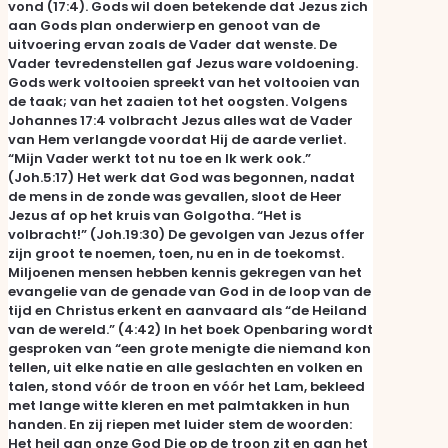
vond (17:4). Gods wil doen betekende dat Jezus zich
aan Gods plan onderwierp en genoot van de
uitvoering ervan zoals de Vader dat wenste. De
Vader tevredenstellen gaf Jezus ware voldoening.
Gods werk voltooien spreekt van het voltooien van
de taak; van het zaaien tot het oogsten. Volgens
Johannes 17:4 volbracht Jezus alles wat de Vader
van Hem verlangde voordat Hij de aarde verliet.
“Mijn Vader werkt tot nu toe en Ik werk ook.”
(Joh.5:17) Het werk dat God was begonnen, nadat
de mens in de zonde was gevallen, sloot de Heer
Jezus af op het kruis van Golgotha. “Het is
volbracht!” (Joh.19:30) De gevolgen van Jezus offer
zijn groot te noemen, toen, nu en in de toekomst.
Miljoenen mensen hebben kennis gekregen van het
evangelie van de genade van God in de loop van de
tijd en Christus erkent en aanvaard als “de Heiland
van de wereld.” (4:42) In het boek Openbaring wordt
gesproken van “een grote menigte die niemand kon
tellen, uit elke natie en alle geslachten en volken en
talen, stond vóór de troon en vóór het Lam, bekleed
met lange witte kleren en met palmtakken in hun
handen. En zij riepen met luider stem de woorden:
Het heil aan onze God Die op de troon zit en aan het