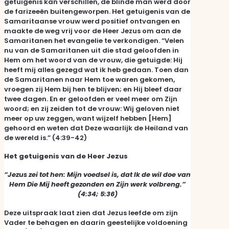
getuigenis kan verschillen, de blinde man werd door
de farizeeën buitengeworpen. Het getuigenis van de
Samaritaanse vrouw werd positief ontvangen en
maakte de weg vrij voor de Heer Jezus om aan de
Samaritanen het evangelie te verkondigen. “Velen
nu van de Samaritanen uit die stad geloofden in
Hem om het woord van de vrouw, die getuigde: Hij
heeft mij alles gezegd wat ik heb gedaan. Toen dan
de Samaritanen naar Hem toe waren gekomen,
vroegen zij Hem bij hen te blijven; en Hij bleef daar
twee dagen. En er geloofden er veel meer om Zijn
woord; en zij zeiden tot de vrouw: Wij geloven niet
meer op uw zeggen, want wijzelf hebben [Hem]
gehoord en weten dat Deze waarlijk de Heiland van
de wereld is.” (4:39-42)
Het getuigenis van de Heer Jezus
“Jezus zei tot hen: Mijn voedsel is, dat Ik de wil doe van
Hem Die Mij heeft gezonden en Zijn werk volbreng.”
(4:34; 5:36)
Deze uitspraak laat zien dat Jezus leefde om zijn
Vader te behagen en daarin geestelijke voldoening