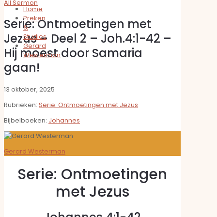
All Sermon
Home
Preken
Serie: Ontmoetingen met
&
Jezus – Deel 2 – Joh.4:1-42 –
Studies
Gerard
Hij moest door Samaria
Westerman
gaan!
13 oktober, 2025
Rubrieken:
Serie: Ontmoetingen met Jezus
Bijbelboeken:
Johannes
Gerard Westerman
Serie: Ontmoetingen
met Jezus