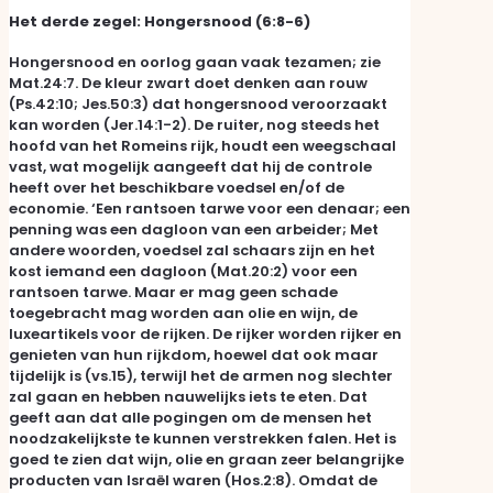
Het derde zegel: Hongersnood (6:8-6)
Hongersnood en oorlog gaan vaak tezamen; zie
Mat.24:7. De kleur zwart doet denken aan rouw
(Ps.42:10; Jes.50:3) dat hongersnood veroorzaakt
kan worden (Jer.14:1-2). De ruiter, nog steeds het
hoofd van het Romeins rijk, houdt een weegschaal
vast, wat mogelijk aangeeft dat hij de controle
heeft over het beschikbare voedsel en/of de
economie. ‘Een rantsoen tarwe voor een denaar; een
penning was een dagloon van een arbeider; Met
andere woorden, voedsel zal schaars zijn en het
kost iemand een dagloon (Mat.20:2) voor een
rantsoen tarwe. Maar er mag geen schade
toegebracht mag worden aan olie en wijn, de
luxeartikels voor de rijken. De rijker worden rijker en
genieten van hun rijkdom, hoewel dat ook maar
tijdelijk is (vs.15), terwijl het de armen nog slechter
zal gaan en hebben nauwelijks iets te eten. Dat
geeft aan dat alle pogingen om de mensen het
noodzakelijkste te kunnen verstrekken falen. Het is
goed te zien dat wijn, olie en graan zeer belangrijke
producten van Israël waren (Hos.2:8). Omdat de