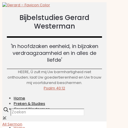
Bijbelstudies Gerard
Westerman
'In hoofdzaken eenheid, in bijzaken
verdraagzaamheid en in alles de
liefde'​
HEERE, Ú zult mij Uw barmhartigheid niet
onthouden; laat Uw goedertierenheid en Uw trouw
mij voortdurend beschermen.
Psalm 40:12
Home
Preken & Studies
Gerard Westerman
✕
✕
All Sermon
Home