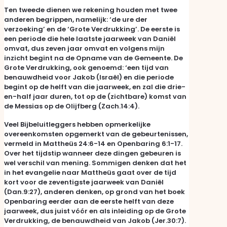
Ten tweede dienen we rekening houden met twee
anderen begrippen, namelijk: ‘de ure der
verzoeking’ en de ‘Grote Verdrukking’. De eerste is
een periode die hele laatste jaarweek van Daniël
omvat, dus zeven jaar omvat en volgens mijn
inzicht begint na de Opname van de Gemeente. De
Grote Verdrukking, ook genoemd: ‘een tijd van
benauwdheid voor Jakob (Israël) en die periode
begint op de helft van die jaarweek, en zal die drie-
en-half jaar duren, tot op de (zichtbare) komst van
de Messias op de Olijfberg (Zach.14:4).
Veel Bijbeluitleggers hebben opmerkelijke
overeenkomsten opgemerkt van de gebeurtenissen,
vermeld in Mattheüs 24:6-14 en Openbaring 6:1-17.
Over het tijdstip wanneer deze dingen gebeuren is
wel verschil van mening. Sommigen denken dat het
in het evangelie naar Mattheüs gaat over de tijd
kort voor de zeventigste jaarweek van Daniël
(Dan.9:27), anderen denken, op grond van het boek
Openbaring eerder aan de eerste helft van deze
jaarweek, dus juist vóór en als inleiding op de Grote
Verdrukking, de benauwdheid van Jakob (Jer.30:7).