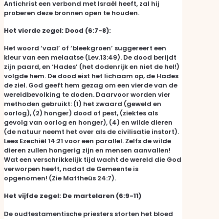
Antichrist een verbond met Israël heeft, zal hij
proberen deze bronnen open te houden.
Het vierde zegel: Dood (6:7-8):
Het woord ‘vaal’ of ‘bleekgroen’ suggereert een
kleur van een melaatse (Lev.13:49). De dood berijdt
zijn paard, en ‘Hades’ (het dodenrijk en niet de hel!)
volgde hem. De dood eist het lichaam op, de Hades
de ziel. God geeft hem gezag om een vierde van de
wereldbevolking te doden. Daarvoor worden vier
methoden gebruikt: (1) het zwaard (geweld en
oorlog), (2) honger) dood of pest, (ziektes als
gevolg van oorlog en honger), (4) en wilde dieren
(de natuur neemt het over als de civilisatie instort).
Lees Ezechiël 14:21 voor een parallel. Zelfs de wilde
dieren zullen hongerig zijn en mensen aanvallen!
Wat een verschrikkelijk tijd wacht de wereld die God
verworpen heeft, nadat de Gemeente is
opgenomen! (Zie Mattheüs 24:7).
Het vijfde zegel: De martelaren (6:9-11)
De oudtestamentische priesters storten het bloed