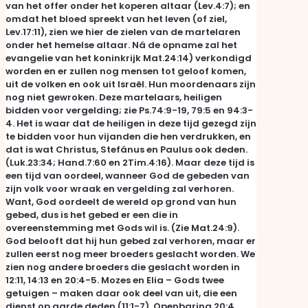
van het offer onder het koperen altaar (Lev.4:7); en
omdat het bloed spreekt van het leven (of ziel,
Lev.17:11), zien we hier de zielen van de martelaren
onder het hemelse altaar. Ná de opname zal het
evangelie van het koninkrijk Mat.24:14) verkondigd
worden en er zullen nog mensen tot geloof komen,
uit de volken en ook uit Israël. Hun moordenaars zijn
nog niet gewroken. Deze martelaars, heiligen
bidden voor vergelding; zie Ps.74:9-19, 79:5 en 94:3-
4. Het is waar dat de heiligen in deze tijd gezegd zijn
te bidden voor hun vijanden die hen verdrukken, en
dat is wat Christus, Stefánus en Paulus ook deden.
(Luk.23:34; Hand.7:60 en 2Tim.4:16). Maar deze tijd is
een tijd van oordeel, wanneer God de gebeden van
zijn volk voor wraak en vergelding zal verhoren.
Want, God oordeelt de wereld op grond van hun
gebed, dus is het gebed er een die in
overeenstemming met Gods wil is. (Zie Mat.24:9).
God belooft dat hij hun gebed zal verhoren, maar er
zullen eerst nog meer broeders geslacht worden. We
zien nog andere broeders die geslacht worden in
12:11, 14:13 en 20:4-5. Mozes en Elia – Gods twee
getuigen – maken daar ook deel van uit, die een
dienst op aarde deden (11:1-7). Openbaring 20:4