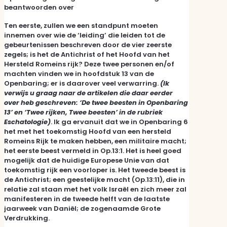
beantwoorden over
Ten eerste, zullen we een standpunt moeten
innemen over wie de ‘leiding’ die leiden tot de
gebeurtenissen beschreven door de vier zeerste
zegels; is het de Antichrist of het Hoofd van het
Hersteld Romeins rijk? Deze twee personen en/of
machten vinden we in hoofdstuk 13 van de
Openbaring; er is daarover veel verwarring.
(Ik
verwijs u graag naar de artikelen die daar eerder
over heb geschreven: ‘De twee beesten in Openbaring
13’ en ‘Twee rijken, Twee beesten’ in de rubriek
Eschatologie)
. Ik ga ervanuit dat we in Openbaring 6
het met het toekomstig Hoofd van een hersteld
Romeins Rijk te maken hebben, een militaire macht;
het eerste beest vermeld in Op.13:1. Het is heel goed
mogelijk dat de huidige Europese Unie van dat
toekomstig rijk een voorloper is. Het tweede beest is
de Antichrist; een geestelijke macht (Op.13:11), die in
relatie zal staan met het volk Israël en zich meer zal
manifesteren in de tweede helft van de laatste
jaarweek van Daniël; de zogenaamde Grote
Verdrukking.