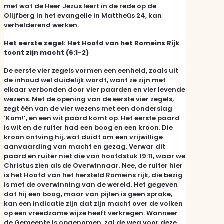
met wat de Heer Jezus leert in de rede op de
Olijfberg in het evangelie in Mattheüs 24, kan
verhelderend werken.
Het eerste zegel: Het Hoofd van het Romeins Rijk
toont zijn macht (6:1-2)
De eerste vier zegels vormen een eenheid, zoals uit
de inhoud wel duidelijk wordt, want ze zijn met
elkaar verbonden door vier paarden en vier levende
wezens. Met de opening van de eerste vier zegels,
zegt één van de vier wezens met een donderslag
‘Kom!’, en een wit paard komt op. Het eerste paard
is wit en de ruiter had een boog en een kroon. Die
kroon ontving hij, wat duidt om een vrijwillige
aanvaarding van macht en gezag. Verwar dit
paard en ruiter niet die van hoofdstuk 19:11, waar we
Christus zien als de Overwinnaar. Nee, de ruiter hier
is het Hoofd van het hersteld Romeins rijk, die bezig
is met de overwinning van de wereld. Het gegeven
dat hij een boog, maar van pijlen is geen sprake,
kan een indicatie zijn dat zijn macht over de volken
op een vreedzame wijze heeft verkregen. Wanneer
de Gemeente is opgenomen, zal de weg voor deze