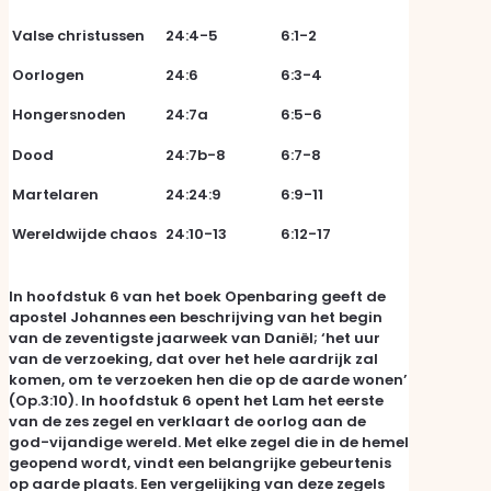
Valse christussen
24:4-5
6:1-2
Oorlogen
24:6
6:3-4
Hongersnoden
24:7a
6:5-6
Dood
24:7b-8
6:7-8
Martelaren
24:24:9
6:9-11
Wereldwijde chaos
24:10-13
6:12-17
In hoofdstuk 6 van het boek Openbaring geeft de
apostel Johannes een beschrijving van het begin
van de zeventigste jaarweek van Daniël; ‘het uur
van de verzoeking, dat over het hele aardrijk zal
komen, om te verzoeken hen die op de aarde wonen’
(Op.3:10). In hoofdstuk 6 opent het Lam het eerste
van de zes zegel en verklaart de oorlog aan de
god-vijandige wereld. Met elke zegel die in de hemel
geopend wordt, vindt een belangrijke gebeurtenis
op aarde plaats. Een vergelijking van deze zegels