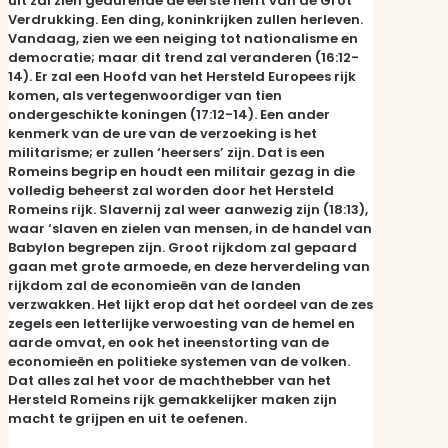
uit zal zien gedurende de eerste helft van de Grot
Verdrukking. Een ding, koninkrijken zullen herleven.
Vandaag, zien we een neiging tot nationalisme en
democratie; maar dit trend zal veranderen (16:12-
14). Er zal een Hoofd van het Hersteld Europees rijk
komen, als vertegenwoordiger van tien
ondergeschikte koningen (17:12-14). Een ander
kenmerk van de ure van de verzoeking is het
militarisme; er zullen ‘heersers’ zijn. Dat is een
Romeins begrip en houdt een militair gezag in die
volledig beheerst zal worden door het Hersteld
Romeins rijk. Slavernij zal weer aanwezig zijn (18:13),
waar ‘slaven en zielen van mensen, in de handel van
Babylon begrepen zijn. Groot rijkdom zal gepaard
gaan met grote armoede, en deze herverdeling van
rijkdom zal de economieën van de landen
verzwakken. Het lijkt erop dat het oordeel van de zes
zegels een letterlijke verwoesting van de hemel en
aarde omvat, en ook het ineenstorting van de
economieën en politieke systemen van de volken.
Dat alles zal het voor de machthebber van het
Hersteld Romeins rijk gemakkelijker maken zijn
macht te grijpen en uit te oefenen.