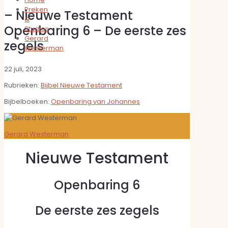
Preken
– Nieuwe Testament
&
Openbaring 6 – De eerste zes
Studies
Gerard
zegels
Westerman
22 juli, 2023
Rubrieken:
Bijbel Nieuwe Testament
Bijbelboeken:
Openbaring van Johannes
Gerard Westerman
Nieuwe Testament
Openbaring 6
De eerste zes zegels