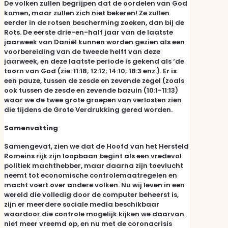
De volken zullen begrijpen dat de oordelen van God
komen, maar zullen zich niet bekeren! Ze zullen
eerder in de rotsen bescherming zoeken, dan bij de
Rots. De eerste drie-en-half jaar van de laatste
jaarweek van Daniël kunnen worden gezien als een
voorbereiding van de tweede helft van deze
jaarweek, en deze laatste periode is gekend als ‘de
toorn van God (zie: 11:18; 12:12; 14:10; 18:3 enz.). Er is
een pauze, tussen de zesde en zevende zegel (zoals
ook tussen de zesde en zevende bazuin (10:1-11:13)
waar we de twee grote groepen van verlosten zien
die tijdens de Grote Verdrukking gered worden.
Samenvatting
Samengevat, zien we dat de Hoofd van het Hersteld
Romeins rijk zijn loopbaan begint als een vredevol
politiek machthebber, maar daarna zijn toevlucht
neemt tot economische controlemaatregelen en
macht voert over andere volken. Nu wij leven in een
wereld die volledig door de computer beheerst is,
zijn er meerdere sociale media beschikbaar
waardoor die controle mogelijk kijken we daarvan
niet meer vreemd op, en nu met de coronacrisis