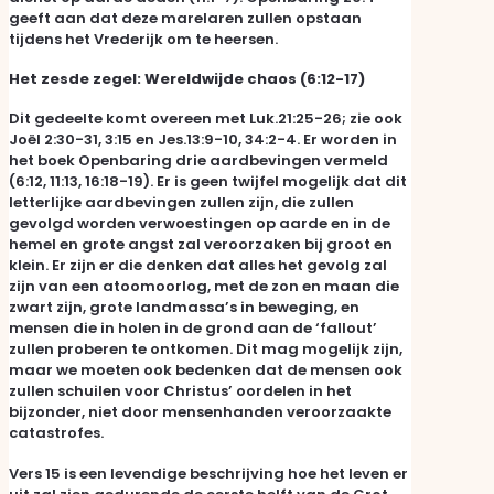
geeft aan dat deze marelaren zullen opstaan
tijdens het Vrederijk om te heersen.
Het zesde zegel: Wereldwijde chaos (6:12-17)
Dit gedeelte komt overeen met Luk.21:25-26; zie ook
Joël 2:30-31, 3:15 en Jes.13:9-10, 34:2-4. Er worden in
het boek Openbaring drie aardbevingen vermeld
(6:12, 11:13, 16:18-19). Er is geen twijfel mogelijk dat dit
letterlijke aardbevingen zullen zijn, die zullen
gevolgd worden verwoestingen op aarde en in de
hemel en grote angst zal veroorzaken bij groot en
klein. Er zijn er die denken dat alles het gevolg zal
zijn van een atoomoorlog, met de zon en maan die
zwart zijn, grote landmassa’s in beweging, en
mensen die in holen in de grond aan de ‘fallout’
zullen proberen te ontkomen. Dit mag mogelijk zijn,
maar we moeten ook bedenken dat de mensen ook
zullen schuilen voor Christus’ oordelen in het
bijzonder, niet door mensenhanden veroorzaakte
catastrofes.
Vers 15 is een levendige beschrijving hoe het leven er