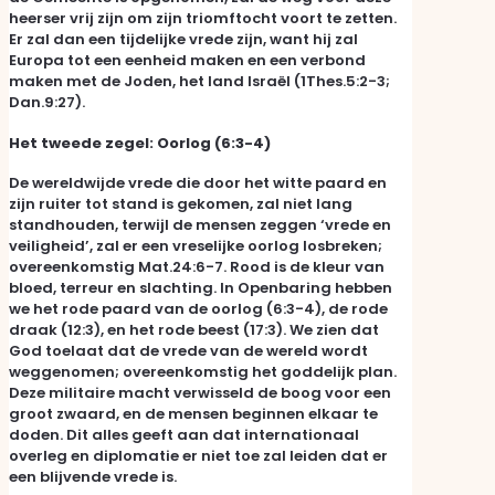
heerser vrij zijn om zijn triomftocht voort te zetten.
Er zal dan een tijdelijke vrede zijn, want hij zal
Europa tot een eenheid maken en een verbond
maken met de Joden, het land Israël (1Thes.5:2-3;
Dan.9:27).
Het tweede zegel: Oorlog (6:3-4)
De wereldwijde vrede die door het witte paard en
zijn ruiter tot stand is gekomen, zal niet lang
standhouden, terwijl de mensen zeggen ‘vrede en
veiligheid’, zal er een vreselijke oorlog losbreken;
overeenkomstig Mat.24:6-7. Rood is de kleur van
bloed, terreur en slachting. In Openbaring hebben
we het rode paard van de oorlog (6:3-4), de rode
draak (12:3), en het rode beest (17:3). We zien dat
God toelaat dat de vrede van de wereld wordt
weggenomen; overeenkomstig het goddelijk plan.
Deze militaire macht verwisseld de boog voor een
groot zwaard, en de mensen beginnen elkaar te
doden. Dit alles geeft aan dat internationaal
overleg en diplomatie er niet toe zal leiden dat er
een blijvende vrede is.