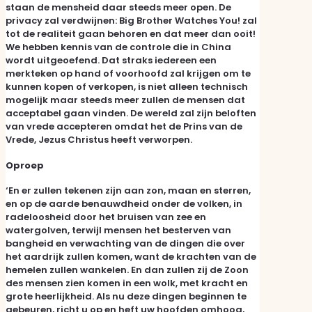
staan de mensheid daar steeds meer open. De
privacy zal verdwijnen: Big Brother Watches You! zal
tot de realiteit gaan behoren en dat meer dan ooit!
We hebben kennis van de controle die in China
wordt uitgeoefend. Dat straks iedereen een
merkteken op hand of voorhoofd zal krijgen om te
kunnen kopen of verkopen, is niet alleen technisch
mogelijk maar steeds meer zullen de mensen dat
acceptabel gaan vinden. De wereld zal zijn beloften
van vrede accepteren omdat het de Prins van de
Vrede, Jezus Christus heeft verworpen.
Oproep
‘En er zullen tekenen zijn aan zon, maan en sterren,
en op de aarde benauwdheid onder de volken, in
radeloosheid door het bruisen van zee en
watergolven, terwijl mensen het besterven van
bangheid en verwachting van de dingen die over
het aardrijk zullen komen, want de krachten van de
hemelen zullen wankelen. En dan zullen zij de Zoon
des mensen zien komen in een wolk, met kracht en
grote heerlijkheid. Als nu deze dingen beginnen te
gebeuren, richt u op en heft uw hoofden omhoog,