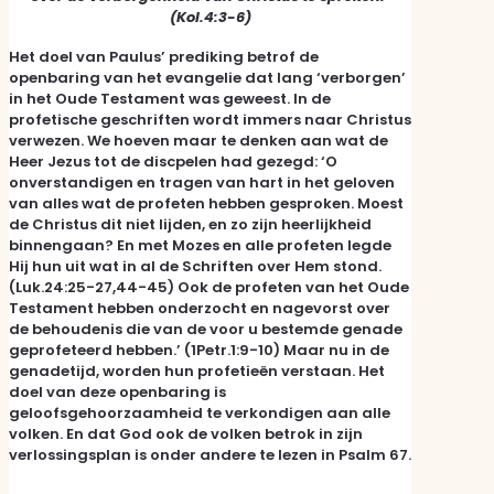
(Kol.4:3-6)
Het doel van Paulus’ prediking betrof de
openbaring van het evangelie dat lang ‘verborgen’
in het Oude Testament was geweest. In de
profetische geschriften wordt immers naar Christus
verwezen. We hoeven maar te denken aan wat de
Heer Jezus tot de discpelen had gezegd: ‘O
onverstandigen en tragen van hart in het geloven
van alles wat de profeten hebben gesproken. Moest
de Christus dit niet lijden, en zo zijn heerlijkheid
binnengaan? En met Mozes en alle profeten legde
Hij hun uit wat in al de Schriften over Hem stond.
(Luk.24:25-27,44-45) Ook de profeten van het Oude
Testament hebben onderzocht en nagevorst over
de behoudenis die van de voor u bestemde genade
geprofeteerd hebben.’ (1Petr.1:9-10) Maar nu in de
genadetijd, worden hun profetieën verstaan. Het
doel van deze openbaring is
geloofsgehoorzaamheid te verkondigen aan alle
volken. En dat God ook de volken betrok in zijn
verlossingsplan is onder andere te lezen in Psalm 67.