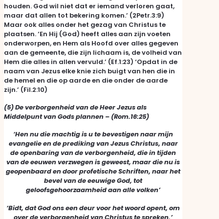
houden. God wil niet dat er iemand verloren gaat,
maar dat allen tot bekering komen.’ (2Petr.3:9)
Maar ook alles onder het gezag van Christus te
plaatsen. ‘En Hij (God) heeft alles aan zijn voeten
onderworpen, en Hem als Hoofd over alles gegeven
aan de gemeente, die zijn lichaam is, de volheid van
Hem die alles in allen vervuld.’ (Ef.1:23) ‘Opdat in de
naam van Jezus elke knie zich buigt van hen die in
de hemel en die op aarde en die onder de aarde
zijn.’ (Fil.2:10)
(5) De verborgenheid van de Heer Jezus als
Middelpunt van Gods plannen –
(Rom.16:25)
‘Hen nu die machtig is u te bevestigen naar mijn
evangelie en de prediking van Jezus Christus, naar
de openbaring van de verborgenheid, die in tijden
van de eeuwen verzwegen is geweest, maar die nu is
geopenbaard en door profetische Schriften, naar het
bevel van de eeuwige God, tot
geloofsgehoorzaamheid aan alle volken’
‘Bidt, dat God ons een deur voor het woord opent, om
over de verborgenheid van Christus te spreken.’