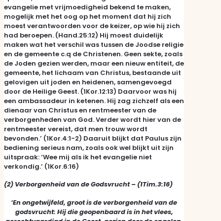
evangelie met vrijmoedigheid bekend te maken,
mogelijk met het oog op het moment dat hij zich
moest verantwoorden voor de keizer, op wie hij zich
had beroepen. (Hand.25:12) Hij moest duidelijk
maken wat het verschil was tussen de Joodse religie
en de gemeente c.q de Christenen. Geen sekte, zoals
de Joden gezien werden, maar een nieuw entiteit, de
gemeente, het lichaam van Christus, bestaande uit
gelovigen uit joden en heidenen, samengevoegd
door de Heilige Geest. (1Kor.12:13) Daarvoor was hij
een ambassadeur in ketenen. Hij zag zichzelf als een
dienaar van Christus en rentmeester van de
verborgenheden van God. Verder wordt hier van de
rentmeester vereist, dat men trouw wordt
bevonden.’ (1Kor.4:1-2) Daaruit blijkt dat Paulus zijn
bediening serieus nam, zoals ook wel blijkt uit zijn
uitspraak: ‘Wee mij als ik het evangelie niet
verkondig.’ (1Kor.6:16)
(2) Verborgenheid van de Godsvrucht –
(1Tim.3:16)
‘En ongetwijfeld, groot is de verborgenheid van de
godsvrucht: Hij die geopenbaard is in het vlees,