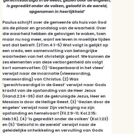
gerechtvaardigd in de Geest, gezien door de engelen,
is gepredikt onder de volken, geloofd in de wereld,
opgenomen in heerlijkheid’
Paulus schrijft over de gemeente als huis van God
als de pilaar en grondslag van de waarheid. Over
die waarheid hebben de gelovigen te waken, toen
maar nu nog meer, want we leven in moeilijke tijden
wat dat betreft. (2Tim.4:1-5) Wat volgt is gelijkt op
een credo, een samenvatting van belangrijke
waarheden van het christelijk geloof. We kunnen de
zes elementen van deze verborgenheid als volgt
kort samenvatten: (1) ‘Geopenbaard in het vlees’
verwijst naar de incarnatie (vleeswording,
menswording) van Christus. (2) Was
‘gerechtvaardigd in de Geest’ verwijst naar Gods
kracht van de opstanding van de Heer Jezus
(Hand.2:24-36) dat de gekruisigde Jezus, Heer en
Messias is door de Heilige Geest. (3) ‘Gezien door de
engelen’ verwijst naar Zijn verhoging na zijn
opstanding en hemelvaart (Fil.2:9-11; Kol.2:15;
Heb.1:6). (4) ‘Is gepredikt onder de volken’ (Kol.1:23)
en (5) ‘Geloofd in de wereld’ verwijst naar de
geleidelijke ontwikkeling en vervulling van Gods