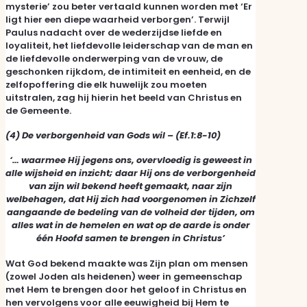
mysterie’ zou beter vertaald kunnen worden met ‘Er
ligt hier een diepe waarheid verborgen’. Terwijl
Paulus nadacht over de wederzijdse liefde en
loyaliteit, het liefdevolle leiderschap van de man en
de liefdevolle onderwerping van de vrouw, de
geschonken rijkdom, de intimiteit en eenheid, en de
zelfopoffering die elk huwelijk zou moeten
uitstralen, zag hij hierin het beeld van Christus en
de Gemeente.
(4) De verborgenheid van Gods wil –
(Ef.1:8-10)
‘… waarmee Hij jegens ons, overvloedig is geweest in
alle wijsheid en inzicht; daar Hij ons de verborgenheid
van zijn wil bekend heeft gemaakt, naar zijn
welbehagen, dat Hij zich had voorgenomen in Zichzelf
aangaande de bedeling van de volheid der tijden, om
alles wat in de hemelen en wat op de aarde is onder
één Hoofd samen te brengen in Christus’
Wat God bekend maakte was Zijn plan om mensen
(zowel Joden als heidenen) weer in gemeenschap
met Hem te brengen door het geloof in Christus en
hen vervolgens voor alle eeuwigheid bij Hem te