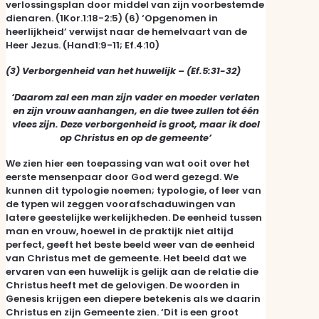
verlossingsplan door middel van zijn voorbestemde
dienaren. (1Kor.1:18-2:5) (6) ‘Opgenomen in
heerlijkheid’ verwijst naar de hemelvaart van de
Heer Jezus. (Hand1:9-11; Ef.4:10)
(3) Verborgenheid van het huwelijk –
(Ef.5:31-32)
‘Daarom zal een man zijn vader en moeder verlaten
en zijn vrouw aanhangen, en die twee zullen tot één
vlees zijn. Deze verborgenheid is groot, maar ik doel
op Christus en op de gemeente’
We zien hier een toepassing van wat ooit over het
eerste mensenpaar door God werd gezegd. We
kunnen dit typologie noemen; typologie, of leer van
de typen wil zeggen voorafschaduwingen van
latere geestelijke werkelijkheden. De eenheid tussen
man en vrouw, hoewel in de praktijk niet altijd
perfect, geeft het beste beeld weer van de eenheid
van Christus met de gemeente. Het beeld dat we
ervaren van een huwelijk is gelijk aan de relatie die
Christus heeft met de gelovigen. De woorden in
Genesis krijgen een diepere betekenis als we daarin
Christus en zijn Gemeente zien. ‘Dit is een groot