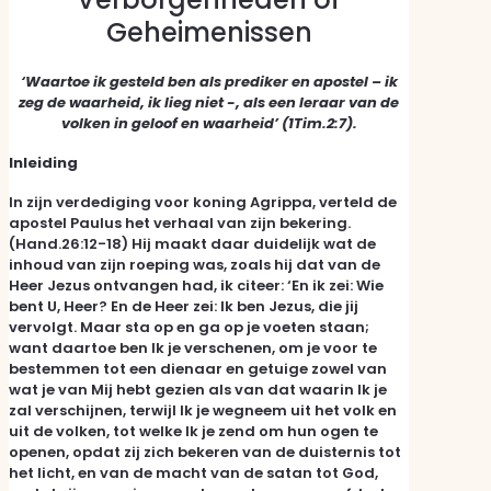
Geheimenissen
‘Waartoe ik gesteld ben als prediker en apostel – ik
zeg de waarheid, ik lieg niet -, als een leraar van de
volken in geloof en waarheid’ (1Tim.2:7).
Inleiding
In zijn verdediging voor koning Agrippa, verteld de
apostel Paulus het verhaal van zijn bekering.
(Hand.26:12-18) Hij maakt daar duidelijk wat de
inhoud van zijn roeping was, zoals hij dat van de
Heer Jezus ontvangen had, ik citeer: ‘En ik zei: Wie
bent U, Heer? En de Heer zei: Ik ben Jezus, die jij
vervolgt. Maar sta op en ga op je voeten staan;
want daartoe ben Ik je verschenen, om je voor te
bestemmen tot een dienaar en getuige zowel van
wat je van Mij hebt gezien als van dat waarin Ik je
zal verschijnen, terwijl Ik je wegneem uit het volk en
uit de volken, tot welke Ik je zend om hun ogen te
openen, opdat zij zich bekeren van de duisternis tot
het licht, en van de macht van de satan tot God,