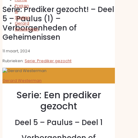
Preken
Serie: Prediker gezocht! – Deel
&
5 – Paulus (1) –
Studies
Gerard
Verborgenheden of
Westerman
Geheimenissen
11 maart, 2024
Rubrieken:
Serie: Prediker gezocht
Gerard Westerman
Serie: Een prediker
gezocht
Deel 5 – Paulus – Deel 1
Verborgenheden of