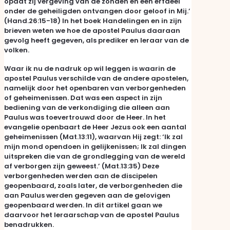
opdat zij vergeving van de zonden en een erfdeel
onder de geheiligden ontvangen door geloof in Mij.’
(Hand.26:15-18) In het boek Handelingen en in zijn
brieven weten we hoe de apostel Paulus daaraan
gevolg heeft gegeven, als prediker en leraar van de
volken.
Waar ik nu de nadruk op wil leggen is waarin de
apostel Paulus verschilde van de andere apostelen,
namelijk door het openbaren van verborgenheden
of geheimenissen. Dat was een aspect in zijn
bediening van de verkondiging die alleen aan
Paulus was toevertrouwd door de Heer. In het
evangelie openbaart de Heer Jezus ook een aantal
geheimenissen (Mat.13:11), waarvan Hij zegt: ‘Ik zal
mijn mond opendoen in gelijkenissen; Ik zal dingen
uitspreken die van de grondlegging van de wereld
af verborgen zijn geweest.’ (Mat.13:35) Deze
verborgenheden werden aan de discipelen
geopenbaard, zoals later, de verborgenheden die
aan Paulus werden gegeven aan de gelovigen
geopenbaard werden. In dit artikel gaan we
daarvoor het leraarschap van de apostel Paulus
benadrukken.